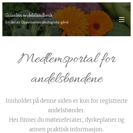
Solsiden andelslandbruk
En del av Oppetveiten økologiske gård
Medlemsportal for
andelsbøndene
Innholdet på denne siden er kun for registrerte
andelsbønder.
Her finner du møtereferater, dyrkeplaner og
annen praktisk informasjon.